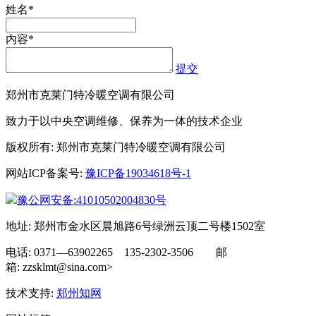
姓名*
内容*
提交
郑州市克莱门特冷暖空调有限公司
致力于以中央空调维修、保养为一体的技术企业
版权所有: 郑州市克莱门特冷暖空调有限公司
网站ICP备案号:
豫ICP备19034618号-1
豫公网安备:41010502004830号
地址: 郑州市金水区晨旭路6号绿洲云顶二号楼1502室
电话: 0371—63902265 135-2302-3506 邮
箱: zzsklmt@sina.com>
技术支持:
郑州知网