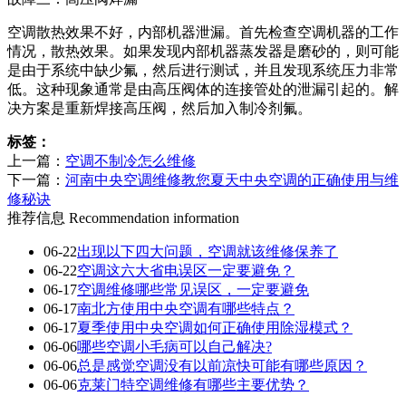
空调散热效果不好，内部机器泄漏。首先检查空调机器的工作
情况，散热效果。如果发现内部机器蒸发器是磨砂的，则可能
是由于系统中缺少氟，然后进行测试，并且发现系统压力非常
低。这种现象通常是由高压阀体的连接管处的泄漏引起的。解
决方案是重新焊接高压阀，然后加入制冷剂氟。
标签：
上一篇：
空调不制冷怎么维修
下一篇：
河南中央空调维修教您夏天中央空调的正确使用与维
修秘诀
推荐信息
Recommendation information
06-22
出现以下四大问题，空调就该维修保养了
06-22
空调这六大省电误区一定要避免？
06-17
空调维修哪些常见误区，一定要避免
06-17
南北方使用中央空调有哪些特点？
06-17
夏季使用中央空调如何正确使用除湿模式？
06-06
哪些空调小毛病可以自己解决?
06-06
总是感觉空调没有以前凉快可能有哪些原因？
06-06
克莱门特空调维修有哪些主要优势？