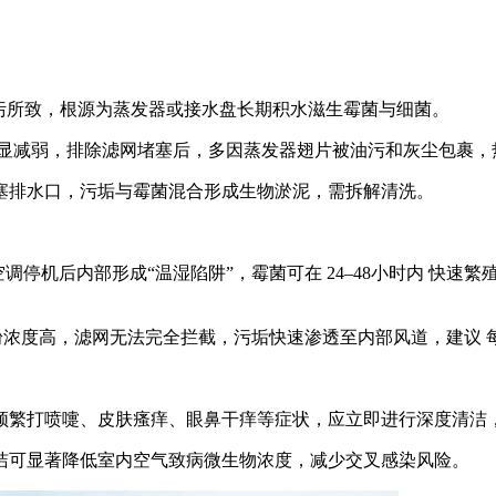
脏污所致，根源为蒸发器或接水盘长期积水滋生霉菌与细菌。
明显减弱，排除滤网堵塞后，多因蒸发器翅片被油污和灰尘包裹
塞排水口，污垢与霉菌混合形成生物淤泥，需拆解清洗。
停机后内部形成“温湿陷阱”，霉菌可在 ‌24–48小时内‌ 快速
花粉浓度高，滤网无法完全拦截，污垢快速渗透至内部风道，建议 ‌
繁打喷嚏、皮肤瘙痒、眼鼻干痒等症状，应立即进行深度清洁，因
洁可显著降低室内空气致病微生物浓度，减少交叉感染风险。