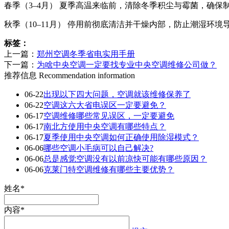
春季（3–4月）‌ 夏季高温来临前，清除冬季积尘与霉菌，确保
秋季（10–11月）‌ 停用前彻底清洁并干燥内部，防止潮湿环
标签：
上一篇：
郑州空调冬季省电实用手册
下一篇：
为啥中央空调一定要找专业中央空调维修公司做？
推荐信息
Recommendation information
06-22
出现以下四大问题，空调就该维修保养了
06-22
空调这六大省电误区一定要避免？
06-17
空调维修哪些常见误区，一定要避免
06-17
南北方使用中央空调有哪些特点？
06-17
夏季使用中央空调如何正确使用除湿模式？
06-06
哪些空调小毛病可以自己解决?
06-06
总是感觉空调没有以前凉快可能有哪些原因？
06-06
克莱门特空调维修有哪些主要优势？
姓名*
内容*