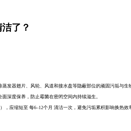
清洁了？
，以清除蒸发器翅片、风轮、风道和接水盘等隐蔽部位的顽固污垢与生
行一次全面深度保养，防止霉菌在密闭空间内持续滋生。
，应缩短至 ‌每6–12个月‌ 清洁一次，避免污垢累积影响换热效