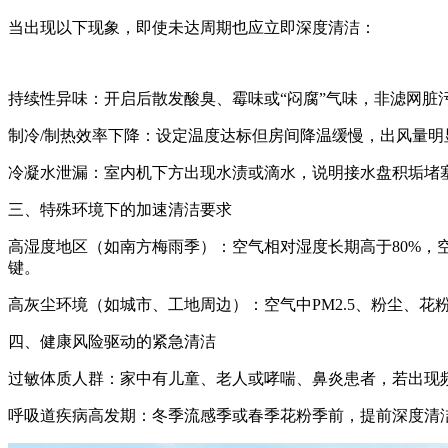
当出现以下现象，即使未达周期也应立即深度清洁：
持续性异味‌：开启后散发酸臭、霉味或“闷腐”气味，非滤网
制冷/制热效率下降‌：设定温度达标但房间降温缓慢，出风量
冷凝水泄漏‌：室内机下方出现水渍或滴水，说明接水盘积垢堵
三、特殊环境下的加速清洁要求‌
高湿度地区（如南方梅雨季）‌：空气相对湿度长期高于80%，空调
键。
高灰尘环境（如城市、工地周边）‌：空气中PM2.5、粉尘、
四、健康风险驱动的紧急清洁‌
过敏体质人群‌：家中有儿童、老人或哮喘、鼻炎患者，若出现频
呼吸道疾病高发期‌：冬季流感季或春季花粉季前，提前深度清