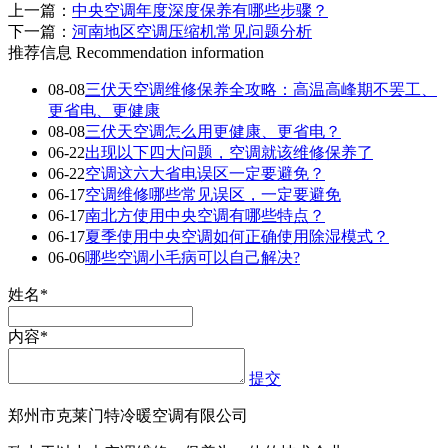
上一篇：
中央空调年度深度保养有哪些步骤？
下一篇：
河南地区空调压缩机常见问题分析
推荐信息
Recommendation information
08-08
三伏天空调维修保养全攻略：高温高峰期不罢工、
更省电、更健康
08-08
三伏天空调怎么用更健康、更省电？
06-22
出现以下四大问题，空调就该维修保养了
06-22
空调这六大省电误区一定要避免？
06-17
空调维修哪些常见误区，一定要避免
06-17
南北方使用中央空调有哪些特点？
06-17
夏季使用中央空调如何正确使用除湿模式？
06-06
哪些空调小毛病可以自己解决?
姓名*
内容*
提交
郑州市克莱门特冷暖空调有限公司