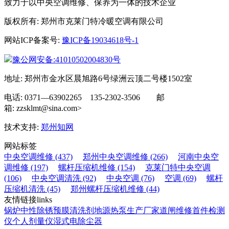
致力于以中央空调维修、保养为一体的技术企业
版权所有: 郑州市克莱门特冷暖空调有限公司
网站ICP备案号:
豫ICP备19034618号-1
豫公网安备:41010502004830号
地址: 郑州市金水区晨旭路6号绿洲云顶二号楼1502室
电话: 0371—63902265 135-2302-3506 邮
箱: zzsklmt@sina.com>
技术支持:
郑州知网
网站标签
中央空调维修 (437)
郑州中央空调维修 (266)
河南中央空
调维修 (197)
螺杆压缩机维修 (154)
克莱门特中央空调
(106)
中央空调清洗 (92)
中央空调 (76)
空调 (69)
螺杆
压缩机清洗 (45)
郑州螺杆压缩机维修 (44)
友情链接
links
锅炉中性除锈预膜清洗剂
地源热泵生产厂家
道闸维修
首件检测
仪
个人剂量仪
湿式电除尘器