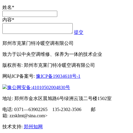
姓名*
内容*
提交
郑州市克莱门特冷暖空调有限公司
致力于以中央空调维修、保养为一体的技术企业
版权所有: 郑州市克莱门特冷暖空调有限公司
网站ICP备案号:
豫ICP备19034618号-1
豫公网安备:41010502004830号
地址: 郑州市金水区晨旭路6号绿洲云顶二号楼1502室
电话: 0371—63902265 135-2302-3506 邮
箱: zzsklmt@sina.com>
技术支持:
郑州知网