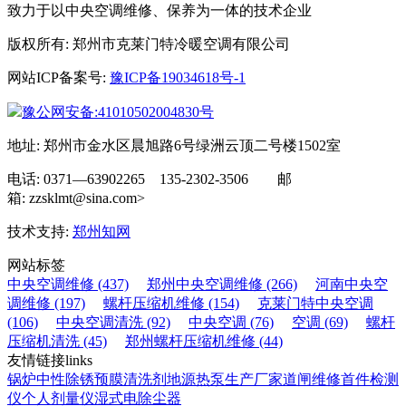
致力于以中央空调维修、保养为一体的技术企业
版权所有: 郑州市克莱门特冷暖空调有限公司
网站ICP备案号:
豫ICP备19034618号-1
豫公网安备:41010502004830号
地址: 郑州市金水区晨旭路6号绿洲云顶二号楼1502室
电话: 0371—63902265 135-2302-3506 邮
箱: zzsklmt@sina.com>
技术支持:
郑州知网
网站标签
中央空调维修 (437)
郑州中央空调维修 (266)
河南中央空
调维修 (197)
螺杆压缩机维修 (154)
克莱门特中央空调
(106)
中央空调清洗 (92)
中央空调 (76)
空调 (69)
螺杆
压缩机清洗 (45)
郑州螺杆压缩机维修 (44)
友情链接
links
锅炉中性除锈预膜清洗剂
地源热泵生产厂家
道闸维修
首件检测
仪
个人剂量仪
湿式电除尘器