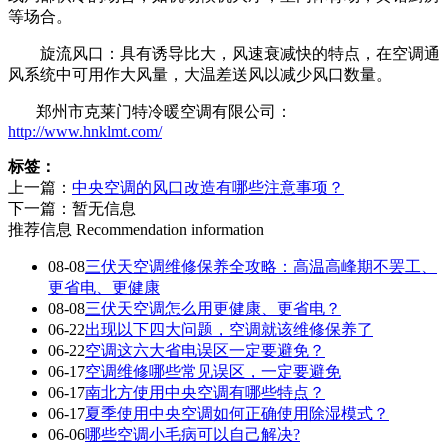
等场合。
旋流风口：具有诱导比大，风速衰减快的特点，在空调通
风系统中可用作大风量，大温差送风以减少风口数量。
郑州市克莱门特冷暖空调有限公司：
http://www.hnklmt.com/
标签：
上一篇：
中央空调的风口改造有哪些注意事项？
下一篇：暂无信息
推荐信息
Recommendation information
08-08
三伏天空调维修保养全攻略：高温高峰期不罢工、
更省电、更健康
08-08
三伏天空调怎么用更健康、更省电？
06-22
出现以下四大问题，空调就该维修保养了
06-22
空调这六大省电误区一定要避免？
06-17
空调维修哪些常见误区，一定要避免
06-17
南北方使用中央空调有哪些特点？
06-17
夏季使用中央空调如何正确使用除湿模式？
06-06
哪些空调小毛病可以自己解决?