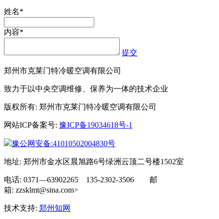
姓名*
内容*
提交
郑州市克莱门特冷暖空调有限公司
致力于以中央空调维修、保养为一体的技术企业
版权所有: 郑州市克莱门特冷暖空调有限公司
网站ICP备案号:
豫ICP备19034618号-1
豫公网安备:41010502004830号
地址: 郑州市金水区晨旭路6号绿洲云顶二号楼1502室
电话: 0371—63902265 135-2302-3506 邮
箱: zzsklmt@sina.com>
技术支持:
郑州知网